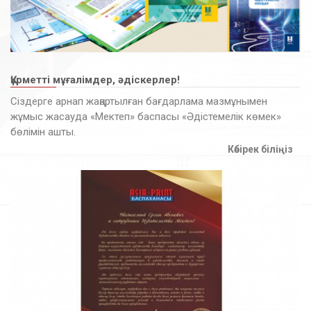
Құрметті мұғалімдер, әдіскерлер!
Сіздерге арнап жаңартылған бағдарлама мазмұнымен
жұмыс жасауда «Мектеп» баспасы «Әдістемелік көмек»
бөлімін ашты.
Көбірек біліңіз