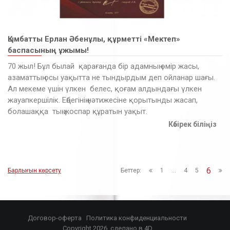
Қымбатты Ерлан Әбенұлы, құрметті «Мектеп»
баспасының ұжымы!
70 жыл! Бұл былай қарағанда бір адамның өмір жасы,
азаматтың осы уақытта не тындырдым деп ойланар шағы.
Ал мекеме үшін үлкен белес, қоғам алдындағы үлкен
жауапкершілік. Еңбегінің нәтижесіне қорытынды жасап,
болашаққа тың жоспар құратын уақыт.
Көбірек біліңіз
6
Барлығын көрсету
Беттер:
1
...
4
5
Договор-оферта
Политика конфиденциальности
Copyright 2026, сделано в
4D